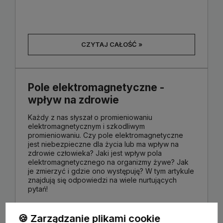
CZYTAJ CAŁOŚĆ »
Pole elektromagnetyczne -
wpływ na zdrowie
Każdy z nas słyszał o promieniowaniu
elektromagnetycznym i szkodliwym
promieniowaniu. Czy pole elektromagnetyczne
jest niebezpieczne dla życia lub ma wpływ na
zdrowie człowieka? Jaki jest wpływ pola
elektromagnetycznego na organizmy żywe? Jak
je zmierzyć i gdzie ono występuję? W tym artykule
znajdują się odpowiedzi na wiele nurtujących
pytań!
🍪 Zarządzanie plikami cookie