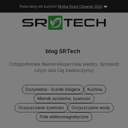
Polecamy do kuchni!
Myjka Food Cleaner DUO
❤️
blog SRTech
Cotygodniowa dawka eksperckiej wiedzy. Sprawdź
czym dziś Cię zaskoczymy!
Dozymetria - liczniki Geigera
Kuchnia
Miernik azotanów, żywności
Oczyszczanie żywności
Oczyszczanie wody
Pole elektromagnetyczne