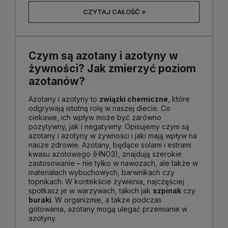
CZYTAJ CAŁOŚĆ »
Czym są azotany i azotyny w
żywności? Jak zmierzyć poziom
azotanów?
Azotany i azotyny to
związki chemiczne
, które
odgrywają istotną rolę w naszej diecie. Co
ciekawe, ich wpływ może być zarówno
pozytywny, jak i negatywny. Opisujemy czym są
azotany i azotyny w żywności i jaki mają wpływ na
nasze zdrowie. Azotany, będące solami i estrami
kwasu azotowego (HNO3), znajdują szerokie
zastosowanie – nie tylko w nawozach, ale także w
materiałach wybuchowych, barwnikach czy
topnikach. W kontekście żywienia, najczęściej
spotkasz je w warzywach, takich jak
szpinak
czy
buraki
. W organizmie, a także podczas
gotowania, azotany mogą ulegać przemianie w
azotyny.