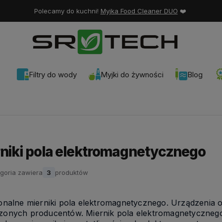
Polecamy do kuchni!
Myjka Food Cleaner DUO
❤️
Filtry do wody
Myjki do żywności
Blog
niki pola elektromagnetycznego
goria zawiera
3
produktów
onalne mierniki pola elektromagnetycznego. Urządzenia 
onych producentów. Miernik pola elektromagnetycznego,