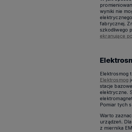
promieniowani
wyniki nie mo
elektrycznego 
fabrycznej. Z
szkodliwego 
ekranujące p
Elektro
Elektrosmog 
Elektrosmog
j
stacje bazowe 
elektryczne. 
elektromagnet
Pomiar tych s
Warto zaznacz
urządzeń. Dl
z miernika EM