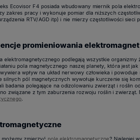
oeks Ecovisor F4 posiada wbudowany miernik pola elektr
zy zakres pracy i wykonuje pomiar dla niższych częstotl
rządzenia RTV/AGD itp) i nie mierzy częstotliwości sieci pi
encje promieniowania elektromagne
 elektromagnetycznego podlegają wszystkie organizmy ż
ałaniu pola magnetycznego naszej planety, która jest jak
ywiera wpływ na układ nerwowy człowieka i powoduje na 
anie silnych pól magnetycznych wywołuje kurczenie się 
i badania polegające na odizolowaniu zwierząt i roślin 
 związane z tym zaburzenia rozwoju roślin i zwierząt. 
tycznego
.
ktromagnetyczne
b możemy zmierzyć
pole elektromagnetyczne
? Najlepiej 