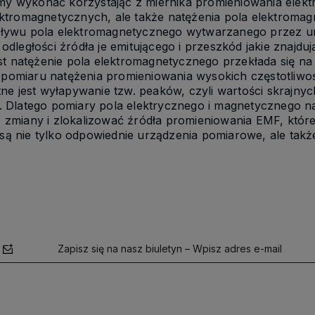
 wykonać korzystając z miernika promieniowania elektro
ektromagnetycznych, ale także natężenia pola elektromag
pływu pola elektromagnetycznego wytwarzanego przez ur
 odległości źródła je emitującego i przeszkód jakie znajd
jest natężenie pola elektromagnetycznego przekłada się 
omiaru natężenia promieniowania wysokich częstotliwośc
otne jest wyłapywanie tzw. peaków, czyli wartości skrajn
u. Dlatego pomiary pola elektrycznego i magnetycznego 
 zmiany i zlokalizować źródła promieniowania EMF, któr
są nie tylko odpowiednie urządzenia pomiarowe, ale ta
Zapisz się na nasz biuletyn – Wpisz adres e-mail