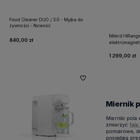
Food Cleaner DUO / 3.0 - Myjka do
żywności - Nowość
Milerd HiRange
840,00 zł
elektromagnet
1 299,00 zł
Do koszyka
Do 
Do ulubionych
Miernik 
Mierniki pola
zmierzyć
fal
pomiarowe, do
posiadają pre