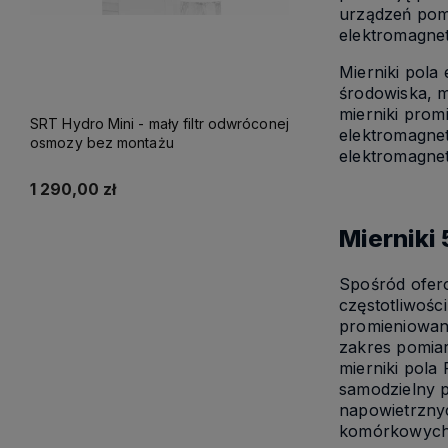
urządzeń pom
elektromagnet
Mierniki pola
środowiska, 
mierniki pro
SRT Hydro Mini - mały filtr odwróconej
elektromagnet
osmozy bez montażu
elektromagnet
1 290,00 zł
Mierniki
Do koszyka
Spośród ofer
częstotliwośc
promieniowani
zakres pomiar
mierniki pola
samodzielny p
napowietrznyc
komórkowych, 