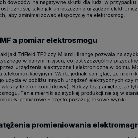
ch dowodów na negatywne skutki dla ludzi w przypadku n
i ostrożności, takie jak umieszczanie urządzeń elektronic
h, aby zminimalizować ekspozycję na elektrosmog.
EMF a pomiar elektrosmogu
aki jaki TriField TF2 czy Milerd Hirange pozwala na szybk
tycznego w danym miejscu, co jest szczególnie przydatn
rzez urządzenia elektryczne i elektroniczne w domu. M
u telekomunikacyjnym. Warto jednak pamiętać, że miernik
ego użycia w pobliżu innych urządzeń elektrycznych czy
 własny telefon komórkowy). Należy też pamiętać, że tyl
osmogu. Tanie mierniki azjatyckiej produkcji nie są w sta
ci moduły pomiarowe - często pokazują losowe wyniki.
atężenia promieniowania elektroma