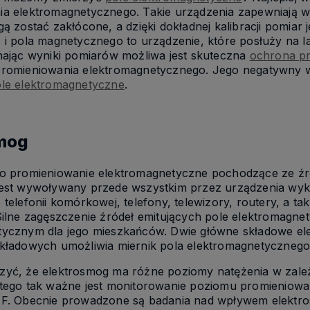
a elektromagnetycznego. Takie urządzenia zapewniają wy
gą zostać zakłócone, a dzięki dokładnej kalibracji pomiar
i pola magnetycznego to urządzenie, które posłuży na lata 
nając wyniki pomiarów możliwa jest skuteczna
ochrona p
promieniowania elektromagnetycznego. Jego negatywny 
ole elektromagnetyczne
.
smog
to promieniowanie elektromagnetyczne pochodzące ze źr
est wywoływany przede wszystkim przez urządzenia wyko
telefonii komórkowej, telefony, telewizory, routery, a takż
Silne zagęszczenie źródeł emitujących pole elektromag
ycznym dla jego mieszkańców. Dwie główne składowe ele
kładowych umożliwia miernik pola elektromagnetycznego
yć, że elektrosmog ma różne poziomy natężenia w zależn
atego tak ważne jest monitorowanie poziomu promieniow
F. Obecnie prowadzone są badania nad wpływem elektros