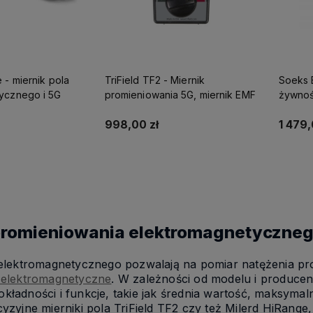
 - miernik pola
TriField TF2 - Miernik
Soeks E
ycznego i 5G
promieniowania 5G, miernik EMF
żywnoś
mierni
998,00 zł
1 479,
koszyka
Do koszyka
promieniowania elektromagnetyczne
 elektromagnetycznego pozwalają na pomiar natężenia p
e elektromagnetyczne
. W zależności od modelu i produce
kładności i funkcje, takie jak średnia wartość, maksymal
cyzyjne mierniki pola TriField TF2 czy też Milerd HiRang