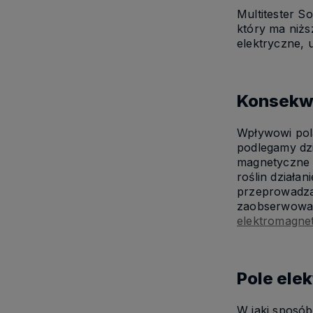
Multitester S
który ma niżs
elektryczne, u
Konsekw
Wpływowi pola
podlegamy dzi
magnetyczne w
roślin dział
przeprowadzal
zaobserwowano
elektromagne
Pole ele
W jaki sposó