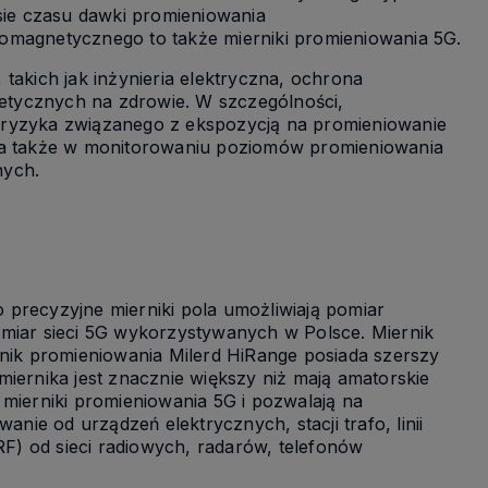
ie czasu dawki promieniowania
omagnetycznego to także mierniki promieniowania 5G.
takich jak inżynieria elektryczna, ochrona
etycznych na zdrowie. W szczególności,
 ryzyka związanego z ekspozycją na promieniowanie
, a także w monitorowaniu poziomów promieniowania
nych.
 precyzyjne mierniki pola umożliwiają pomiar
 pomiar sieci 5G wykorzystywanych w Polsce. Miernik
rnik promieniowania Milerd HiRange posiada szerszy
iernika jest znacznie większy niż mają amatorskie
 mierniki promieniowania 5G i pozwalają na
ie od urządzeń elektrycznych, stacji trafo, linii
F) od sieci radiowych, radarów, telefonów