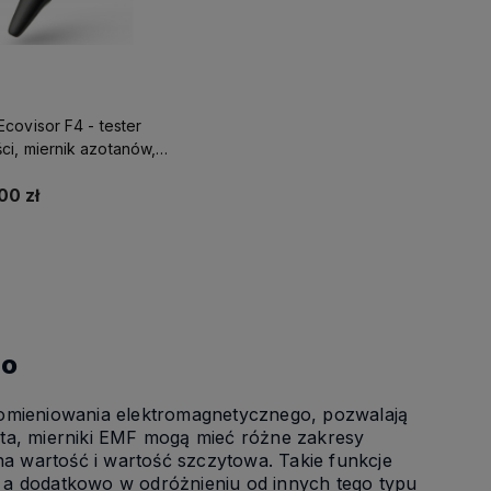
covisor F4 - tester
ci, miernik azotanów,
k EMF
00 zł
Do koszyka
go
romieniowania elektromagnetycznego, pozwalają
nta, mierniki EMF mogą mieć różne zakresy
na wartość i wartość szczytowa. Takie funkcje
e, a dodatkowo w odróżnieniu od innych tego typu