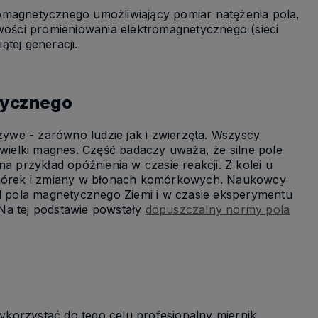
omagnetycznego umożliwiający pomiar natężenia pola,
iwości promieniowania elektromagnetycznego (sieci
ątej generacji.
tycznego
ywe - zarówno ludzie jak i zwierzęta. Wszyscy
 wielki magnes. Część badaczy uważa, że silne pole
przykład opóźnienia w czasie reakcji. Z kolei u
komórek i zmiany w błonach komórkowych. Naukowcy
od pola magnetycznego Ziemi i w czasie eksperymentu
Na tej podstawie powstały
dopuszczalny normy pola
wykorzystać do tego celu profesjonalny miernik