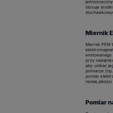
jednoznaczny
stosuje środk
słuchawkowyc
Miernik 
Miernik PEM t
elektromagne
emitowanego p
przy nadajnik
aby unikać j
pomiarze (np.
pomiar elektr
niskiej jakoś
Pomiar n