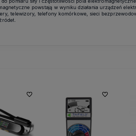
 do pomiaru siły i częstotliwości pola elektromagnetycz
magnetyczne powstają w wyniku działania urządzeń elektr
ry, telewizory, telefony komórkowe, sieci bezprzewodowe,
źródeł.
Do ulubionych
Do ulubionych