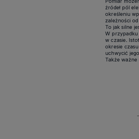
Pomiar możemy
źródeł pól el
określeniu w
zależności od
To jak silne 
W przypadku p
w czasie. Ist
okresie czas
uchwycić jego
Także ważne 