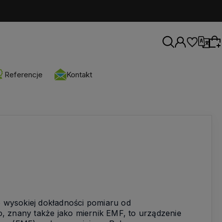
Wybierz walutę
Referencje
Kontakt
Wybierz coś dla siebie z naszej aktualnej
oferty lub zaloguj się, aby przywrócić dodane
produkty do listy z poprzedniej sesji.
o wysokiej dokładności pomiaru od
 znany także jako miernik EMF, to urządzenie