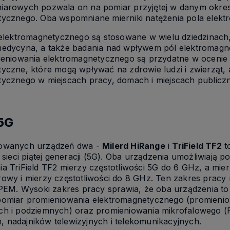
iarowych pozwala on na pomiar przyjętej w danym okres
ycznego. Oba wspomniane mierniki natężenia pola elektr
 elektromagnetycznego są stosowane w wielu dziedzinach, 
medycyna, a także badania nad wpływem pól elektromagn
mieniowania elektromagnetycznego są przydatne w ocenie
yczne, które mogą wpływać na zdrowie ludzi i zwierząt
ycznego w miejscach pracy, domach i miejscach publicz
 5G
owanych urządzeń dwa -
Milerd HiRange
i
TriField TF2
to
i sieci piątej generacji (5G). Oba urządzenia umożliwiają
a TriField TF2 mierzy częstotliwości 5G do 6 GHz, a mie
owy i mierzy częstotliwości do 8 GHz. Ten zakres pracy m
 PEM. Wysoki zakres pracy sprawia, że oba urządzenia to
omiar promieniowania elektromagnetycznego (promieniowan
h i podziemnych) oraz promieniowania mikrofalowego (R
nadajników telewizyjnych i telekomunikacyjnych.