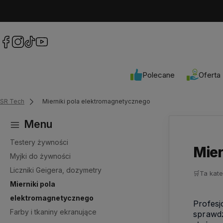
Polecane
Oferta
SR Tech
Mierniki pola elektromagnetycznego
Menu
Testery żywności
Mier
Myjki do żywności
Liczniki Geigera, dozymetry
🛒
Ta kate
Mierniki pola
elektromagnetycznego
Profesj
Farby i tkaniny ekranujące
sprawdz