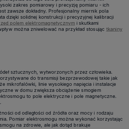
soki zakres pomiarowy i precyzję pomiaru - ich
 jest zawsze dokładny. Profesjonalny miernik pola
dzięki solidnej konstrukcji i precyzyjnej kalibracji
rzed polem elektromagnetycznym
i skutkami
wpływ można zniwelować na przykład stosując
tkaniny
ódeł sztucznych, wytworzonych przez człowieka.
rzystywane do transmisji bezprzewodowej takie jak
e mikrofalówki, linie wysokiego napięcia i instalacje
netyczne w domu zwiększa obciążenie smogiem
ktrosmogu to pole elektryczne i pole magnetyczne.
.
ości od odległości od źródła oraz mocy i rodzaju
ania. Pomiar elektrosmogu można wykonać korzystając
mogu na zdrowie, ale jak dotąd brakuje