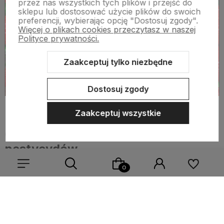
przez nas wszystkich tych plików i przejść do
sklepu lub dostosować użycie plików do swoich
preferencji, wybierając opcję "Dostosuj zgody".
Więcej o plikach cookies przeczytasz w naszej
Polityce prywatności.
Zaakceptuj tylko niezbędne
Dostosuj zgody
Zaakceptuj wszystkie
Oczyszczanie warzyw z
pestycydów
Skuteczne oczyszczanie żywności ze szkodliwych
substancji, w tym pestycydów to temat, któremu
poświęciliśmy osobny artykuł -
oczyszczanie warzyw z
Wybierz coś dla siebie z naszej aktualnej oferty lub zaloguj
pestycydów
, gdzie opisujemy jak skutecznie oczyszczać
się, aby przywrócić dodane produkty do listy z poprzedniej