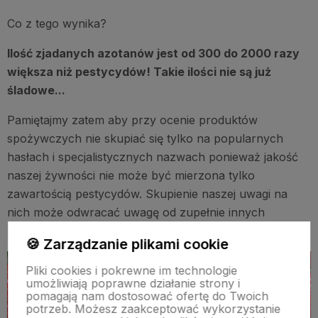
Co z tego wynika?
Ilość zjadanych azotanów jest od 300 do 2000 razy
większa niż pestycydów! Takie ilości nie są już
śladowe...
Pamiętajmy zatem aby przy ocenie produktów
spożywczych nie skupiać się tylko na popularnych
hasłach i specjalistycznych nazwach ponieważ jakość
naszej żywności nie może być mierzona tylko
zawartością pestycydów. Skupienie naszej uwagi na
nich może odwracać uwagę od zupełnie innych
zagrożeń.
🍪 Zarządzanie plikami cookie
Pliki cookies i pokrewne im technologie
umożliwiają poprawne działanie strony i
pomagają nam dostosować ofertę do Twoich
potrzeb. Możesz zaakceptować wykorzystanie