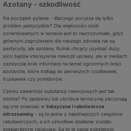
Azotany - szkodliwość
Na początek pytanie - dlaczego porusza się tylko
problem pestycydów? Dla większości osób
zorientowanych w temacie jest to niezrozumiałe, gdyż
głównym zagrożeniem dla naszego zdrowia nie są
pestycydy, ale azotany. Rolnik chcący uzyskać duży
plon będzie intensywnie nawoził uprawy, ale w mediach
zazwyczaj brak informacji na temat ogromnych ilości
azotanów, które trafiają do pierwszych rzodkiewek,
truskawek czy pomidorów.
Czemu zawartość substancji nawozowych jest tak
istotna? Po zjedzeniu lub obróbce termicznej zaczynają
się one zmieniać w
toksyczne i rakotwórcze
nitrozoaminy
- są to jedne z najsilniejszych związków
rakotwórczych, a ich szkodliwe działanie zostało
potwierdzone naukowo. Są to te same substancje,