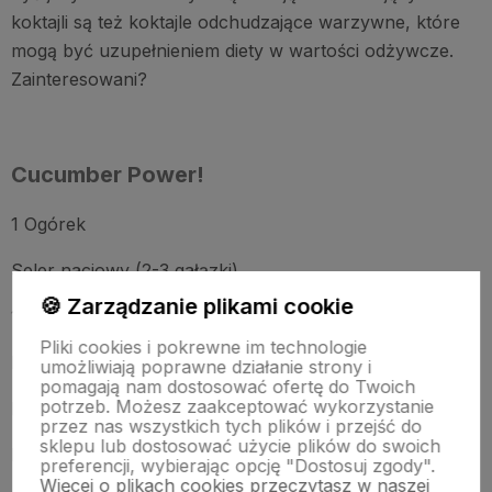
koktajli są też koktajle odchudzające warzywne, które
mogą być uzupełnieniem diety w wartości odżywcze.
Zainteresowani?
Cucumber Power!
1 Ogórek
Seler naciowy (2-3 gałązki)
🍪 Zarządzanie plikami cookie
1 szklanka soku marchewkowego
Pliki cookies i pokrewne im technologie
Kilka liści pietruszki naciowej
umożliwiają poprawne działanie strony i
pomagają nam dostosować ofertę do Twoich
potrzeb. Możesz zaakceptować wykorzystanie
Pieprz mielony (do smaku)
przez nas wszystkich tych plików i przejść do
sklepu lub dostosować użycie plików do swoich
Przygotowanie:
preferencji, wybierając opcję "Dostosuj zgody".
Więcej o plikach cookies przeczytasz w naszej