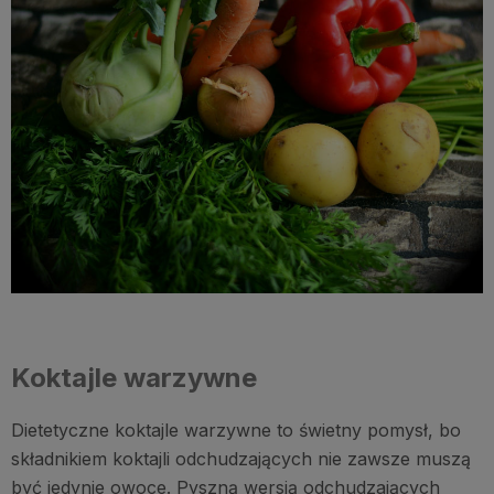
Koktajle warzywne
Dietetyczne koktajle warzywne to świetny pomysł, bo
składnikiem koktajli odchudzających nie zawsze muszą
być jedynie owoce. Pyszną wersją odchudzających