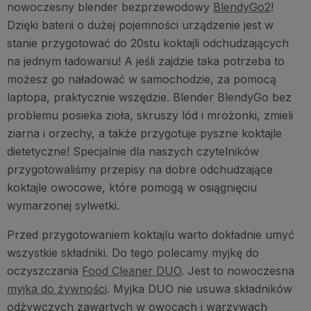
nowoczesny blender bezprzewodowy
BlendyGo2
!
Dzięki baterii o dużej pojemności urządzenie jest w
stanie przygotować do 20stu koktajli odchudzających
na jednym ładowaniu! A jeśli zajdzie taka potrzeba to
możesz go naładować w samochodzie, za pomocą
laptopa, praktycznie wszędzie. Blender BlendyGo bez
problemu posieka zioła, skruszy lód i mrożonki, zmieli
ziarna i orzechy, a także przygotuje pyszne koktajle
dietetyczne! Specjalnie dla naszych czytelników
przygotowaliśmy przepisy na dobre odchudzające
koktajle owocowe, które pomogą w osiągnięciu
wymarzonej sylwetki.
Przed przygotowaniem koktajlu warto dokładnie umyć
wszystkie składniki. Do tego polecamy myjkę do
oczyszczania
Food Cleaner DUO
. Jest to nowoczesna
myjka do żywności
. Myjka DUO nie usuwa składników
odżywczych zawartych w owocach i warzywach