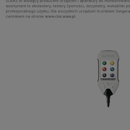
SOEKS to wiodący producent urządzeń i aparatury do monitorowani
asortyment to ekotestery, testery żywności, dozymetry, wskaźniki
profesjonalnego użytku. Dla wszystkich urządzeń licznikiem Geige
cennikiem na stronie
www.clor.waw.pl.