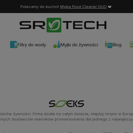
Polecamy do kuchni!
Myjka Food Cleaner DUO
❤️
Filtry do wody
Myjki do żywności
Blog
ów żywności. Firma działa na całym świecie, między innymi w Europie, 
głównych dostawców mierników promieniowania dla jednego z największ