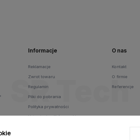
Informacje
O nas
Reklamacje
Kontakt
Zwrot towaru
O firmie
Regulamin
Referencje
?
Pliki do pobrania
Polityka prywatności
Ustawienia plików cookies
okie