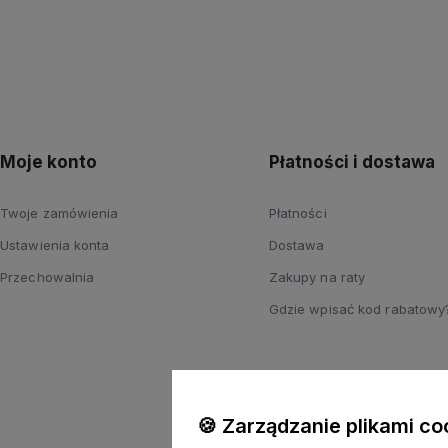
Moje konto
Płatności i dostawa
Twoje zamówienia
Płatności
Ustawienia konta
Dostawa
Przechowalnia
Zakupy na raty
Gdzie wpisać kod rabatowy
🍪 Zarządzanie plikami co