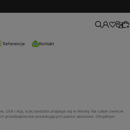
Wybierz walutę
Referencje
Kontakt
Wybierz coś dla siebie z naszej aktualnej
oferty lub zaloguj się, aby przywrócić dodane
produkty do listy z poprzedniej sesji.
USA i Azji, a jej siedziba znajduje się w Almaty. Na całym świecie
ych przedsiębiorstw produkujących paliwo atomowe. Oficjalnym