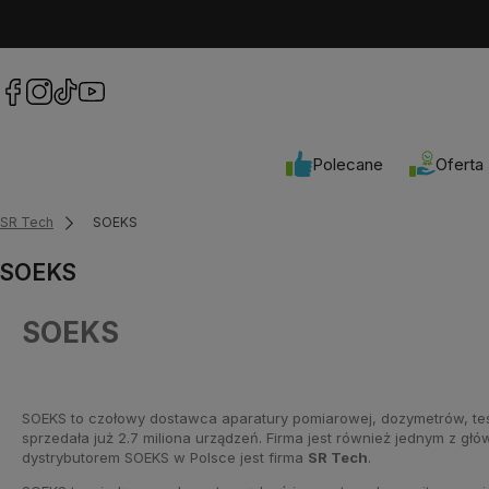
Polecane
Oferta
SR Tech
SOEKS
SOEKS
SOEKS
SOEKS to czołowy dostawca aparatury pomiarowej, dozymetrów, tester
sprzedała już 2.7 miliona urządzeń. Firma jest również jednym z 
dystrybutorem SOEKS w Polsce jest firma
SR Tech
.