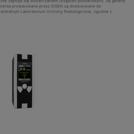
cnie zajmuje się dostarczaniem urządzeń pomiarowych. Jej główny
rządzenia produkowane przez SOEKS są dostosowane do
 Centralnym Laboratorium Ochrony Radiologicznej zgodnie z