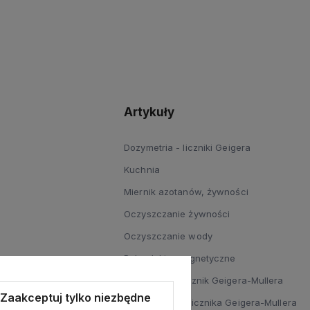
Artykuły
Dozymetria - liczniki Geigera
Kuchnia
Miernik azotanów, żywności
Oczyszczanie żywności
Oczyszczanie wody
Pole elektromagnetyczne
Halogenowy licznik Geigera-Mullera
Zaakceptuj tylko niezbędne
Zastosowania licznika Geigera-Mullera