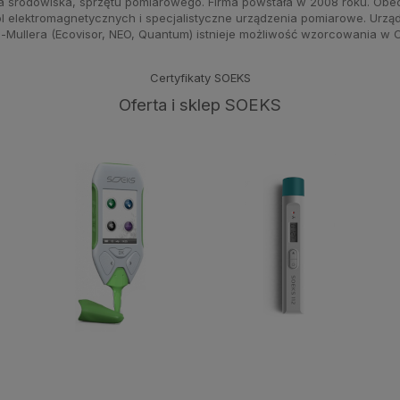
a środowiska, sprzętu pomiarowego. Firma powstała w 2008 roku. Obe
 pól elektromagnetycznych i specjalistyczne urządzenia pomiarowe. U
ra-Mullera (Ecovisor, NEO, Quantum) istnieje możliwość wzorcowania w
Certyfikaty SOEKS
Oferta i sklep SOEKS